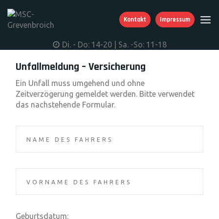
Skip
to
Kontakt
Impressum
content
Di. - Do: 14-20 | Sa. -So: 11-18
Unfallmeldung – Versicherung
Ein Unfall muss umgehend und ohne
Zeitverzögerung gemeldet werden. Bitte verwendet
das nachstehende Formular.
Geburtsdatum: